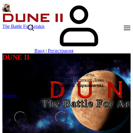
The Battle For Arrakis
Вход
|
Регистрация
DUNE II
Далёкая планета Арракис обладает ценным веществом —
спайсом, сокращающим космические полёты.
Борются за владение планетой три Великих Дома
Ландсраада:
Атрейдесы
,
Ордосы
и
Харконнены
.
Играть
1
/
6