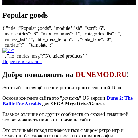
Popular goods
{ "title":"Popular goods", "module":"sh", "sort":"6",
"max_entries":"6", "max_columns":"1", "categories_list":"",
"entries_list":"", "title_max_length":"", "data_type":"0",
"curdate":"", "template":"
", "no_entries_msg":"No added products" }
Перейти в каталог
Добро пожаловать на
DUNEMOD.RU
!
Этот сайт посвящён серии ретро-игр по вселенной Dune.
Основа контента сайта это "
ромхаки
" US-версии
Dune 2: The
Battle For Arrakis
для
SEGA MegaDrive/Genesis
.
Главное отличие от других сообществ со схожей тематикой —
это возможность поиграть прямо на сайте.
Это отличный повод познакомиться с миром ретро-игр и
эмуляции без сложных настроек и скачивания софта.