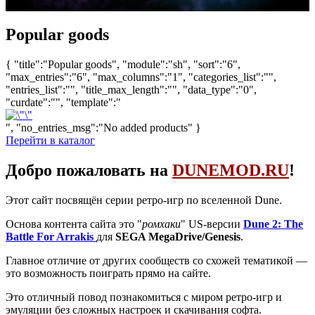
Popular goods
{ "title":"Popular goods", "module":"sh", "sort":"6",
"max_entries":"6", "max_columns":"1", "categories_list":"",
"entries_list":"", "title_max_length":"", "data_type":"0",
"curdate":"", "template":"
", "no_entries_msg":"No added products" }
Перейти в каталог
Добро пожаловать на
DUNEMOD.RU
!
Этот сайт посвящён серии ретро-игр по вселенной Dune.
Основа контента сайта это "
ромхаки
" US-версии
Dune 2: The
Battle For Arrakis
для
SEGA MegaDrive/Genesis
.
Главное отличие от других сообществ со схожей тематикой —
это возможность поиграть прямо на сайте.
Это отличный повод познакомиться с миром ретро-игр и
эмуляции без сложных настроек и скачивания софта.