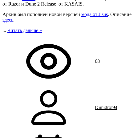
от Razor и Dune 2 Release от KASAIS.
Архив был пополнен новой версией
мода от Jisus
. Описание
здесь
.
...
Читать дальше »
68
Dimidrol94