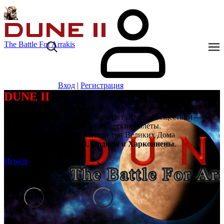
The Battle For Arrakis
Вход
|
Регистрация
DUNE II
Далёкая планета Арракис обладает ценным веществом —
спайсом, сокращающим космические полёты.
Борются за владение планетой три Великих Дома
Ландсраада:
Атрейдесы
,
Ордосы
и
Харконнены
.
Играть
1
/
6