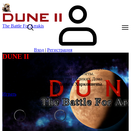
The Battle For Arrakis
Вход
|
Регистрация
DUNE II
Далёкая планета Арракис обладает ценным веществом —
спайсом, сокращающим космические полёты.
Борются за владение планетой три Великих Дома
Ландсраада:
Атрейдесы
,
Ордосы
и
Харконнены
.
Играть
1
/
6