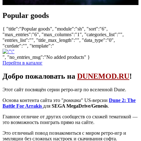
Popular goods
{ "title":"Popular goods", "module":"sh", "sort":"6",
"max_entries":"6", "max_columns":"1", "categories_list":"",
"entries_list":"", "title_max_length":"", "data_type":"0",
"curdate":"", "template":"
", "no_entries_msg":"No added products" }
Перейти в каталог
Добро пожаловать на
DUNEMOD.RU
!
Этот сайт посвящён серии ретро-игр по вселенной Dune.
Основа контента сайта это "
ромхаки
" US-версии
Dune 2: The
Battle For Arrakis
для
SEGA MegaDrive/Genesis
.
Главное отличие от других сообществ со схожей тематикой —
это возможность поиграть прямо на сайте.
Это отличный повод познакомиться с миром ретро-игр и
эмуляции без сложных настроек и скачивания софта.