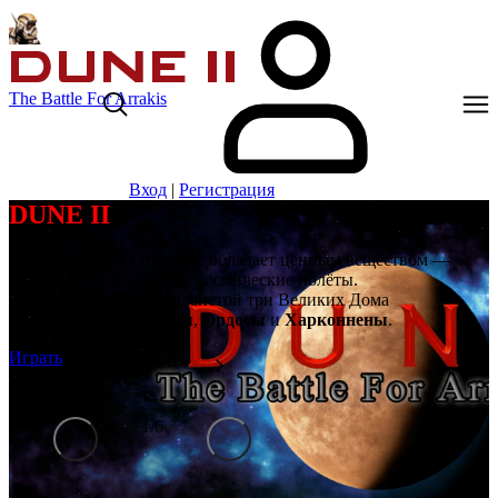
The Battle For Arrakis
Вход
|
Регистрация
DUNE II
Далёкая планета Арракис обладает ценным веществом —
спайсом, сокращающим космические полёты.
Борются за владение планетой три Великих Дома
Ландсраада:
Атрейдесы
,
Ордосы
и
Харконнены
.
Играть
1
/
6