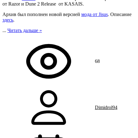
от Razor и Dune 2 Release от KASAIS.
Архив был пополнен новой версией
мода от Jisus
. Описание
здесь
.
...
Читать дальше »
68
Dimidrol94