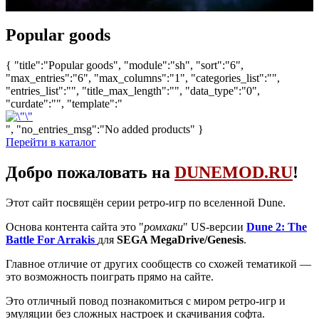
Popular goods
{ "title":"Popular goods", "module":"sh", "sort":"6",
"max_entries":"6", "max_columns":"1", "categories_list":"",
"entries_list":"", "title_max_length":"", "data_type":"0",
"curdate":"", "template":"
", "no_entries_msg":"No added products" }
Перейти в каталог
Добро пожаловать на
DUNEMOD.RU
!
Этот сайт посвящён серии ретро-игр по вселенной Dune.
Основа контента сайта это "
ромхаки
" US-версии
Dune 2: The
Battle For Arrakis
для
SEGA MegaDrive/Genesis
.
Главное отличие от других сообществ со схожей тематикой —
это возможность поиграть прямо на сайте.
Это отличный повод познакомиться с миром ретро-игр и
эмуляции без сложных настроек и скачивания софта.