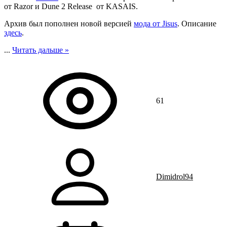
от Razor и Dune 2 Release от KASAIS.
Архив был пополнен новой версией
мода от Jisus
. Описание
здесь
.
...
Читать дальше »
61
Dimidrol94