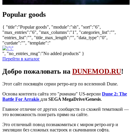
Popular goods
{ "title":"Popular goods", "module":"sh", "sort":"6",
"max_entries":"6", "max_columns":"1", "categories_list":"",
"entries_list":"", "title_max_length":"", "data_type":"0",
"curdate":"", "template":"
", "no_entries_msg":"No added products" }
Перейти в каталог
Добро пожаловать на
DUNEMOD.RU
!
Этот сайт посвящён серии ретро-игр по вселенной Dune.
Основа контента сайта это "
ромхаки
" US-версии
Dune 2: The
Battle For Arrakis
для
SEGA MegaDrive/Genesis
.
Главное отличие от других сообществ со схожей тематикой —
это возможность поиграть прямо на сайте.
Это отличный повод познакомиться с миром ретро-игр и
эмуляции без сложных настроек и скачивания софта.