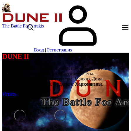
The Battle For Arrakis
Вход
|
Регистрация
DUNE II
Далёкая планета Арракис обладает ценным веществом —
спайсом, сокращающим космические полёты.
Борются за владение планетой три Великих Дома
Ландсраада:
Атрейдесы
,
Ордосы
и
Харконнены
.
Играть
1
/
6