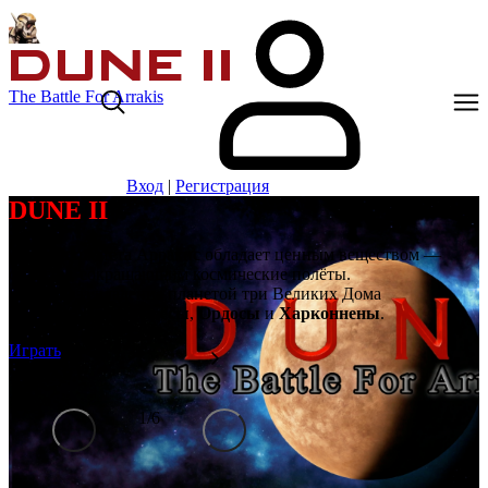
The Battle For Arrakis
Вход
|
Регистрация
DUNE II
Далёкая планета Арракис обладает ценным веществом —
спайсом, сокращающим космические полёты.
Борются за владение планетой три Великих Дома
Ландсраада:
Атрейдесы
,
Ордосы
и
Харконнены
.
Играть
1
/
6