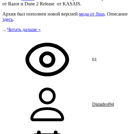
от Razor и Dune 2 Release от KASAIS.
Архив был пополнен новой версией
мода от Jisus
. Описание
здесь
.
...
Читать дальше »
61
Dimidrol94