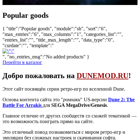
Popular goods
{ "title":"Popular goods", "module":"sh", "sort":"6",
"max_entries":"6", "max_columns":"1", "categories_list":"",
"entries_list":"", "title_max_length":"", "data_type":"0",
"curdate":"", "template":"
", "no_entries_msg":"No added products" }
Перейти в каталог
Добро пожаловать на
DUNEMOD.RU
!
Этот сайт посвящён серии ретро-игр по вселенной Dune.
Основа контента сайта это "
ромхаки
" US-версии
Dune 2: The
Battle For Arrakis
для
SEGA MegaDrive/Genesis
.
Главное отличие от других сообществ со схожей тематикой —
это возможность поиграть прямо на сайте.
Это отличный повод познакомиться с миром ретро-игр и
эмуляции без сложных настроек и скачивания софта.