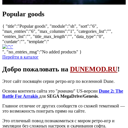
Popular goods
{ "title":"Popular goods", "module":"sh", "sort":"6",
"max_entries":"6", "max_columns":"1", "categories_list":"",
"entries_list":"", "title_max_length":"", "data_type":"0",
"curdate":"", "template":"
", "no_entries_msg":"No added products" }
Перейти в каталог
Добро пожаловать на
DUNEMOD.RU
!
Этот сайт посвящён серии ретро-игр по вселенной Dune.
Основа контента сайта это "
ромхаки
" US-версии
Dune 2: The
Battle For Arrakis
для
SEGA MegaDrive/Genesis
.
Главное отличие от других сообществ со схожей тематикой —
это возможность поиграть прямо на сайте.
Это отличный повод познакомиться с миром ретро-игр и
эмуляции без сложных настроек и скачивания софта.