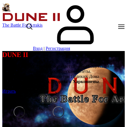
The Battle For Arrakis
Вход
|
Регистрация
DUNE II
Далёкая планета Арракис обладает ценным веществом —
спайсом, сокращающим космические полёты.
Борются за владение планетой три Великих Дома
Ландсраада:
Атрейдесы
,
Ордосы
и
Харконнены
.
Играть
1
/
6