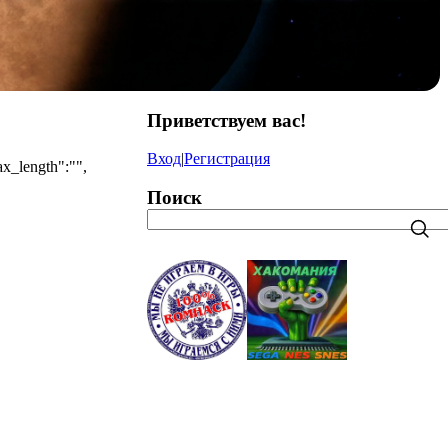
Приветствуем вас
!
Вход
|
Регистрация
ax_length":"",
Поиск