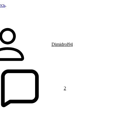
есь
.
Dimidrol94
2