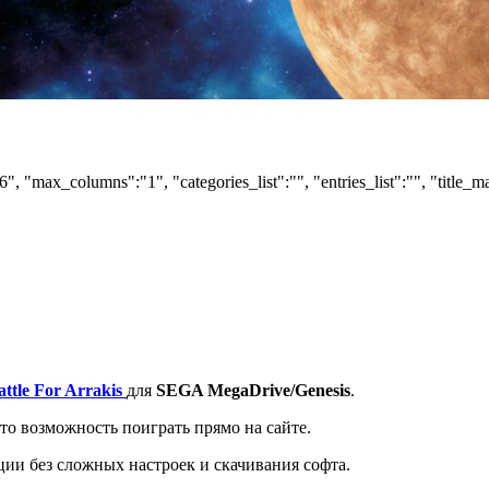
6", "max_columns":"1", "categories_list":"", "entries_list":"", "title_m
ttle For Arrakis
для
SEGA MegaDrive/Genesis
.
то возможность поиграть прямо на сайте.
ции без сложных настроек и скачивания софта.