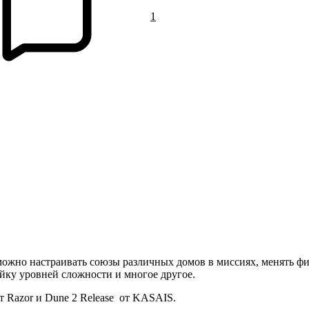
1
можно настраивать союзы различных домов в миссиях, менять фи
ойку уровней сложности и многое другое.
т Razor и Dune 2 Release от KASAIS.