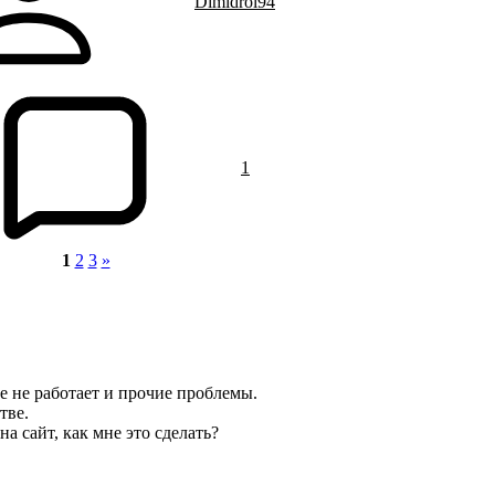
Dimidrol94
1
1
2
3
»
 не работает и прочие проблемы.
тве.
а сайт, как мне это сделать?