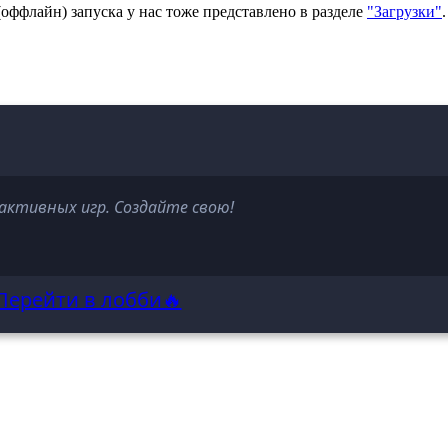
(оффлайн) запуска у нас тоже представлено в разделе
"Загрузки"
активных игр. Создайте свою!
Перейти в лобби🔥