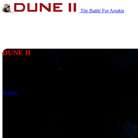
The Battle For Arrakis
DUNE II
Далёкая планета Арракис обладает ценным веществом —
спайсом, сокращающим космические полёты.
Борются за владение планетой три Великих Дома
Ландсраада:
Атрейдесы
,
Ордосы
и
Харконнены
.
Играть