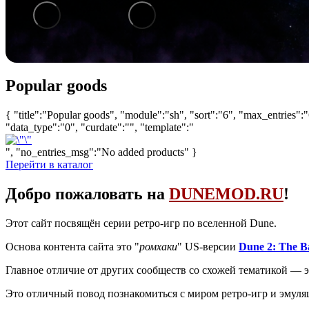
1
/
6
Popular goods
{ "title":"Popular goods", "module":"sh", "sort":"6", "max_entries":"
"data_type":"0", "curdate":"", "template":"
", "no_entries_msg":"No added products" }
Перейти в каталог
Добро пожаловать на
DUNEMOD.RU
!
Этот сайт посвящён серии ретро-игр по вселенной Dune.
Основа контента сайта это "
ромхаки
" US-версии
Dune 2: The Ba
Главное отличие от других сообществ со схожей тематикой — э
Это отличный повод познакомиться с миром ретро-игр и эмуля