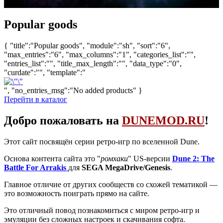
Popular goods
{ "title":"Popular goods", "module":"sh", "sort":"6",
"max_entries":"6", "max_columns":"1", "categories_list":"",
"entries_list":"", "title_max_length":"", "data_type":"0",
"curdate":"", "template":"
", "no_entries_msg":"No added products" }
Перейти в каталог
Добро пожаловать на
DUNEMOD.RU
!
Этот сайт посвящён серии ретро-игр по вселенной Dune.
Основа контента сайта это "
ромхаки
" US-версии
Dune 2: The
Battle For Arrakis
для
SEGA MegaDrive/Genesis
.
Главное отличие от других сообществ со схожей тематикой —
это возможность поиграть прямо на сайте.
Это отличный повод познакомиться с миром ретро-игр и
эмуляции без сложных настроек и скачивания софта.