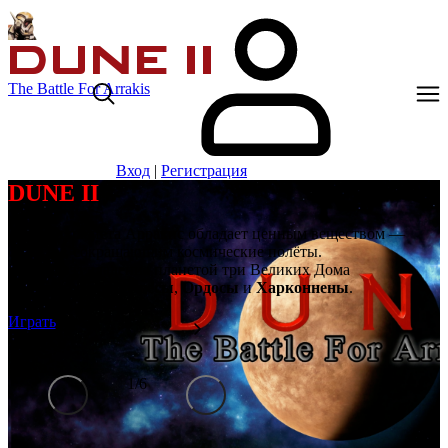
The Battle For Arrakis
Вход
|
Регистрация
DUNE II
Далёкая планета Арракис обладает ценным веществом —
спайсом, сокращающим космические полёты.
Борются за владение планетой три Великих Дома
Ландсраада:
Атрейдесы
,
Ордосы
и
Харконнены
.
Играть
1
/
6