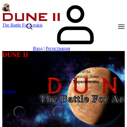
The Battle For Arrakis
Вход
|
Регистрация
DUNE II
Далёкая планета Арракис обладает ценным веществом —
спайсом, сокращающим космические полёты.
Борются за владение планетой три Великих Дома
Ландсраада:
Атрейдесы
,
Ордосы
и
Харконнены
.
Играть
1
/
6