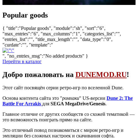
Popular goods
{ "title":"Popular goods", "module":"sh", "sort":"6",
"max_entries":"6", "max_columns":"1", "categories_list":"",
"entries_list":"", "title_max_length":"", "data_type":"0",
"curdate":"", "template":"
", "no_entries_msg":"No added products" }
Перейти в каталог
Добро пожаловать на
DUNEMOD.RU
!
Этот сайт посвящён серии ретро-игр по вселенной Dune.
Основа контента сайта это "
ромхаки
" US-версии
Dune 2: The
Battle For Arrakis
для
SEGA MegaDrive/Genesis
.
Главное отличие от других сообществ со схожей тематикой —
это возможность поиграть прямо на сайте.
Это отличный повод познакомиться с миром ретро-игр и
эмуляции без сложных настроек и скачивания софта.