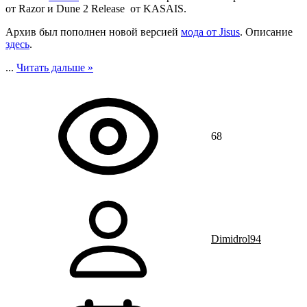
от Razor и Dune 2 Release от KASAIS.
Архив был пополнен новой версией
мода от Jisus
. Описание
здесь
.
...
Читать дальше »
68
Dimidrol94