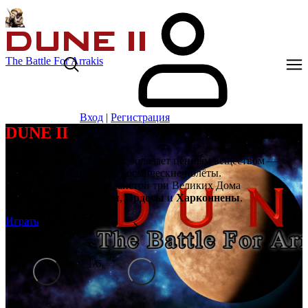
The Battle For Arrakis
Вход
|
Регистрация
DUNE II
Далёкая планета Арракис обладает ценным веществом —
спайсом, сокращающим космические полёты.
Борются за владение планетой три Великих Дома
Ландсраада:
Атрейдесы
,
Ордосы
и
Харконнены
.
Играть
1
/
6