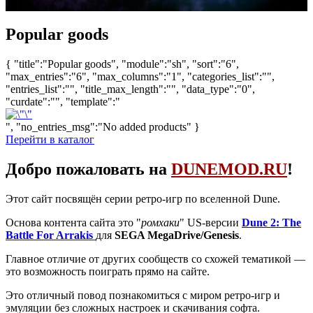
Popular goods
{ "title":"Popular goods", "module":"sh", "sort":"6",
"max_entries":"6", "max_columns":"1", "categories_list":"",
"entries_list":"", "title_max_length":"", "data_type":"0",
"curdate":"", "template":"
", "no_entries_msg":"No added products" }
Перейти в каталог
Добро пожаловать на
DUNEMOD.RU
!
Этот сайт посвящён серии ретро-игр по вселенной Dune.
Основа контента сайта это "
ромхаки
" US-версии
Dune 2: The
Battle For Arrakis
для
SEGA MegaDrive/Genesis
.
Главное отличие от других сообществ со схожей тематикой —
это возможность поиграть прямо на сайте.
Это отличный повод познакомиться с миром ретро-игр и
эмуляции без сложных настроек и скачивания софта.