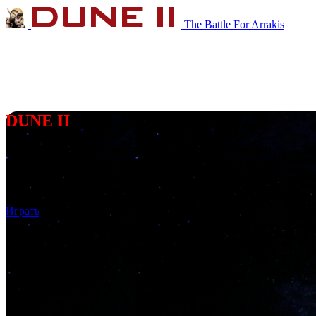
The Battle For Arrakis
DUNE II
Далёкая планета Арракис обладает ценным веществом —
спайсом, сокращающим космические полёты.
Борются за владение планетой три Великих Дома
Ландсраада:
Атрейдесы
,
Ордосы
и
Харконнены
.
Играть