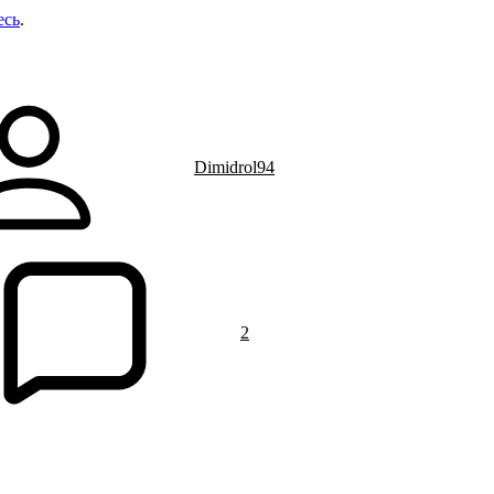
есь
.
Dimidrol94
2