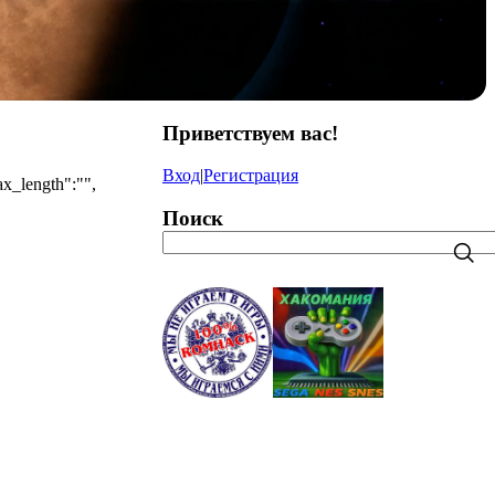
Приветствуем вас
!
Вход
|
Регистрация
ax_length":"",
Поиск