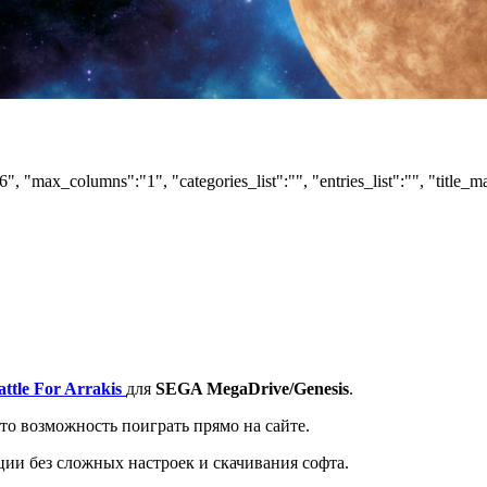
6", "max_columns":"1", "categories_list":"", "entries_list":"", "title_m
ttle For Arrakis
для
SEGA MegaDrive/Genesis
.
то возможность поиграть прямо на сайте.
ции без сложных настроек и скачивания софта.