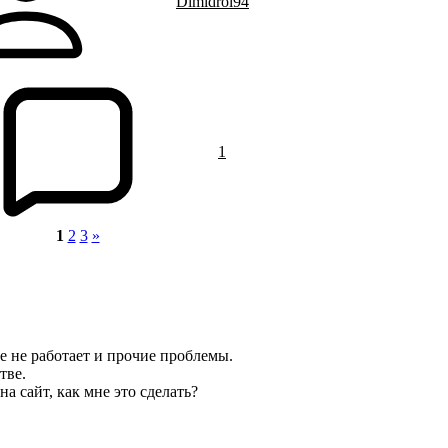
Dimidrol94
1
1
2
3
»
 не работает и прочие проблемы.
тве.
а сайт, как мне это сделать?