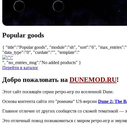
1
/
6
Popular goods
{ "title":"Popular goods", "module":"sh", "sort":"6", "max_entries":"
"data_type":"0", "curdate":"", "template":"
", "no_entries_msg":"No added products" }
Перейти в каталог
Добро пожаловать на
DUNEMOD.RU
!
Этот сайт посвящён серии ретро-игр по вселенной Dune.
Основа контента сайта это "
ромхаки
" US-версии
Dune 2: The Ba
Главное отличие от других сообществ со схожей тематикой — э
Это отличный повод познакомиться с миром ретро-игр и эмуля