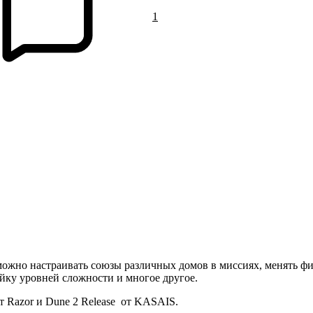
1
можно настраивать союзы различных домов в миссиях, менять фи
ойку уровней сложности и многое другое.
т Razor и Dune 2 Release от KASAIS.