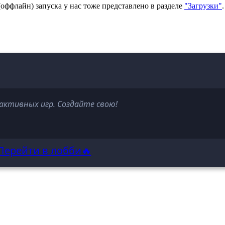
(оффлайн) запуска у нас тоже представлено в разделе
"Загрузки"
активных игр. Создайте свою!
Перейти в лобби🔥