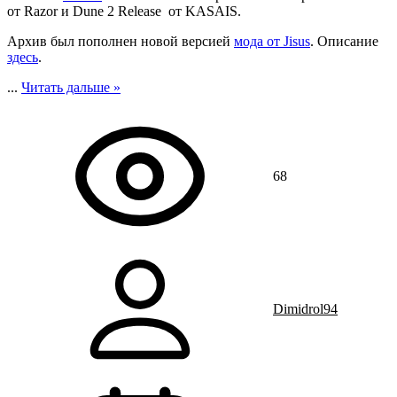
от Razor и Dune 2 Release от KASAIS.
Архив был пополнен новой версией
мода от Jisus
. Описание
здесь
.
...
Читать дальше »
68
Dimidrol94