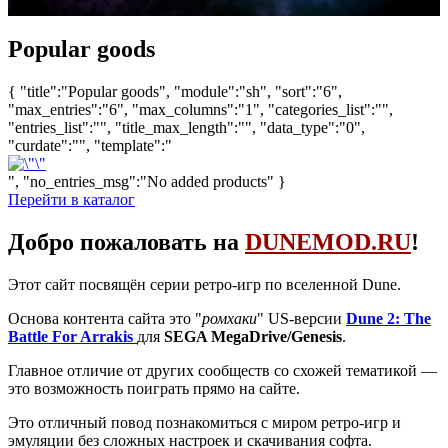
Popular goods
{ "title":"Popular goods", "module":"sh", "sort":"6",
"max_entries":"6", "max_columns":"1", "categories_list":"",
"entries_list":"", "title_max_length":"", "data_type":"0",
"curdate":"", "template":"
", "no_entries_msg":"No added products" }
Перейти в каталог
Добро пожаловать на
DUNEMOD.RU
!
Этот сайт посвящён серии ретро-игр по вселенной Dune.
Основа контента сайта это "
ромхаки
" US-версии
Dune 2: The
Battle For Arrakis
для
SEGA MegaDrive/Genesis
.
Главное отличие от других сообществ со схожей тематикой —
это возможность поиграть прямо на сайте.
Это отличный повод познакомиться с миром ретро-игр и
эмуляции без сложных настроек и скачивания софта.