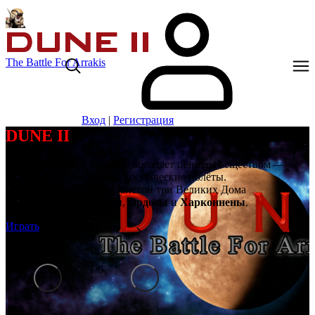
The Battle For Arrakis
Вход
|
Регистрация
DUNE II
Далёкая планета Арракис обладает ценным веществом —
спайсом, сокращающим космические полёты.
Борются за владение планетой три Великих Дома
Ландсраада:
Атрейдесы
,
Ордосы
и
Харконнены
.
Играть
1
/
6