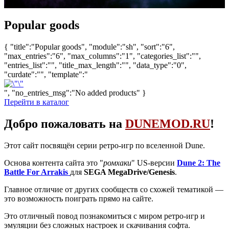
Popular goods
{ "title":"Popular goods", "module":"sh", "sort":"6",
"max_entries":"6", "max_columns":"1", "categories_list":"",
"entries_list":"", "title_max_length":"", "data_type":"0",
"curdate":"", "template":"
", "no_entries_msg":"No added products" }
Перейти в каталог
Добро пожаловать на
DUNEMOD.RU
!
Этот сайт посвящён серии ретро-игр по вселенной Dune.
Основа контента сайта это "
ромхаки
" US-версии
Dune 2: The
Battle For Arrakis
для
SEGA MegaDrive/Genesis
.
Главное отличие от других сообществ со схожей тематикой —
это возможность поиграть прямо на сайте.
Это отличный повод познакомиться с миром ретро-игр и
эмуляции без сложных настроек и скачивания софта.