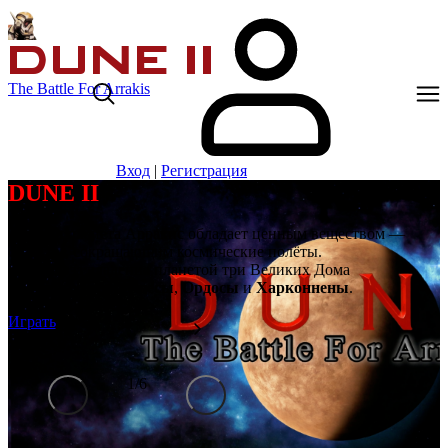
The Battle For Arrakis
Вход
|
Регистрация
DUNE II
Далёкая планета Арракис обладает ценным веществом —
спайсом, сокращающим космические полёты.
Борются за владение планетой три Великих Дома
Ландсраада:
Атрейдесы
,
Ордосы
и
Харконнены
.
Играть
1
/
6