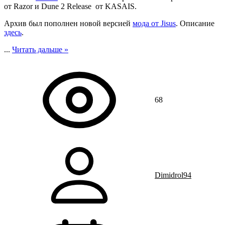
от Razor и Dune 2 Release от KASAIS.
Архив был пополнен новой версией
мода от Jisus
. Описание
здесь
.
...
Читать дальше »
68
Dimidrol94