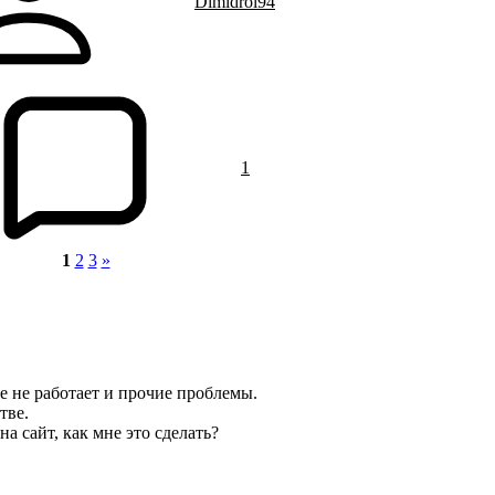
Dimidrol94
1
1
2
3
»
 не работает и прочие проблемы.
тве.
а сайт, как мне это сделать?