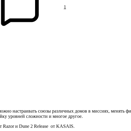
1
можно настраивать союзы различных домов в миссиях, менять фи
ойку уровней сложности и многое другое.
т Razor и Dune 2 Release от KASAIS.