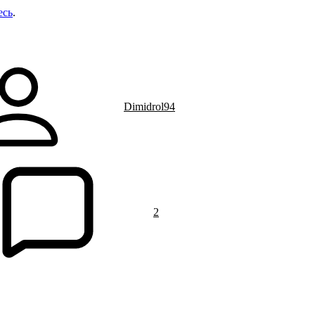
есь
.
Dimidrol94
2