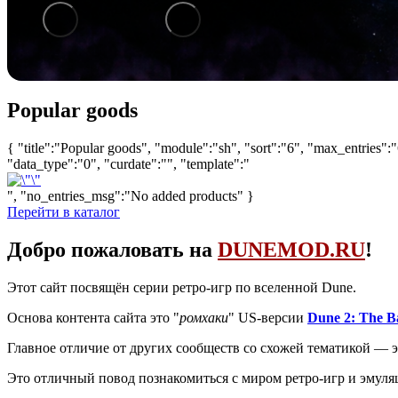
1
/
6
Popular goods
{ "title":"Popular goods", "module":"sh", "sort":"6", "max_entries":"
"data_type":"0", "curdate":"", "template":"
", "no_entries_msg":"No added products" }
Перейти в каталог
Добро пожаловать на
DUNEMOD.RU
!
Этот сайт посвящён серии ретро-игр по вселенной Dune.
Основа контента сайта это "
ромхаки
" US-версии
Dune 2: The Ba
Главное отличие от других сообществ со схожей тематикой — э
Это отличный повод познакомиться с миром ретро-игр и эмуля