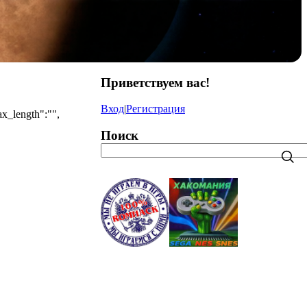
Приветствуем вас
!
Вход
|
Регистрация
ax_length":"",
Поиск