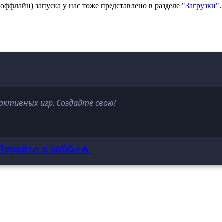
(оффлайн) запуска у нас тоже представлено в разделе
"Загрузки"
активных игр. Создайте свою!
Перейти в лобби🔥