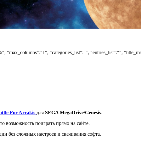
6", "max_columns":"1", "categories_list":"", "entries_list":"", "title_m
ttle For Arrakis
для
SEGA MegaDrive/Genesis
.
то возможность поиграть прямо на сайте.
ции без сложных настроек и скачивания софта.