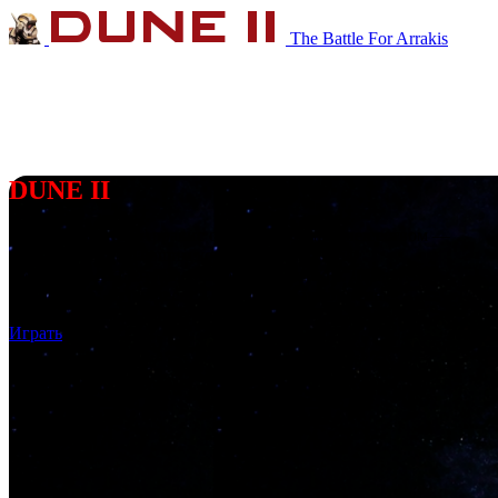
The Battle For Arrakis
DUNE II
Далёкая планета Арракис обладает ценным веществом —
спайсом, сокращающим космические полёты.
Борются за владение планетой три Великих Дома
Ландсраада:
Атрейдесы
,
Ордосы
и
Харконнены
.
Играть