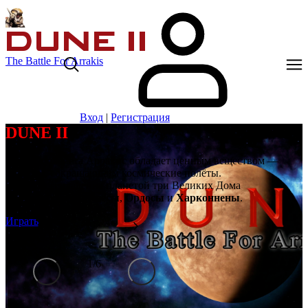
The Battle For Arrakis
Вход
|
Регистрация
DUNE II
Далёкая планета Арракис обладает ценным веществом —
спайсом, сокращающим космические полёты.
Борются за владение планетой три Великих Дома
Ландсраада:
Атрейдесы
,
Ордосы
и
Харконнены
.
Играть
1
/
6