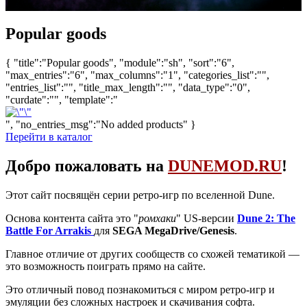
Popular goods
{ "title":"Popular goods", "module":"sh", "sort":"6",
"max_entries":"6", "max_columns":"1", "categories_list":"",
"entries_list":"", "title_max_length":"", "data_type":"0",
"curdate":"", "template":"
", "no_entries_msg":"No added products" }
Перейти в каталог
Добро пожаловать на
DUNEMOD.RU
!
Этот сайт посвящён серии ретро-игр по вселенной Dune.
Основа контента сайта это "
ромхаки
" US-версии
Dune 2: The
Battle For Arrakis
для
SEGA MegaDrive/Genesis
.
Главное отличие от других сообществ со схожей тематикой —
это возможность поиграть прямо на сайте.
Это отличный повод познакомиться с миром ретро-игр и
эмуляции без сложных настроек и скачивания софта.