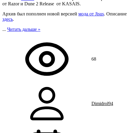
от Razor и Dune 2 Release от KASAIS.
Архив был пополнен новой версией
мода от Jisus
. Описание
здесь
.
...
Читать дальше »
68
Dimidrol94