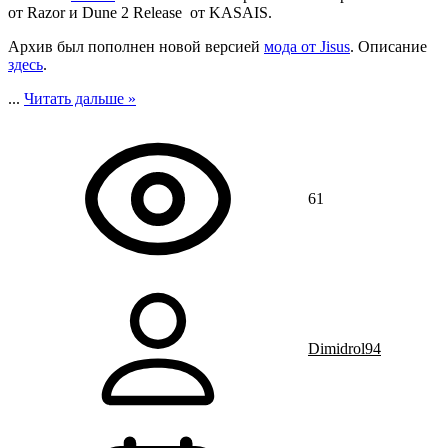
от Razor и Dune 2 Release от KASAIS.
Архив был пополнен новой версией
мода от Jisus
. Описание
здесь
.
...
Читать дальше »
61
Dimidrol94