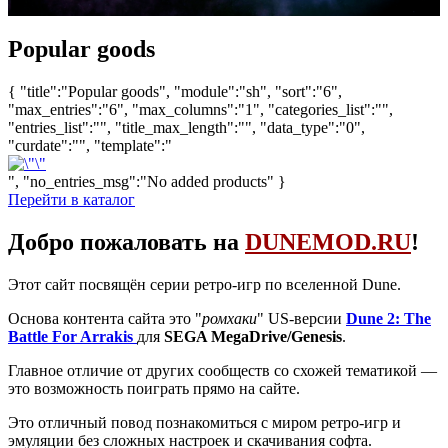
Popular goods
{ "title":"Popular goods", "module":"sh", "sort":"6",
"max_entries":"6", "max_columns":"1", "categories_list":"",
"entries_list":"", "title_max_length":"", "data_type":"0",
"curdate":"", "template":"
", "no_entries_msg":"No added products" }
Перейти в каталог
Добро пожаловать на
DUNEMOD.RU
!
Этот сайт посвящён серии ретро-игр по вселенной Dune.
Основа контента сайта это "
ромхаки
" US-версии
Dune 2: The
Battle For Arrakis
для
SEGA MegaDrive/Genesis
.
Главное отличие от других сообществ со схожей тематикой —
это возможность поиграть прямо на сайте.
Это отличный повод познакомиться с миром ретро-игр и
эмуляции без сложных настроек и скачивания софта.