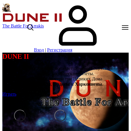
The Battle For Arrakis
Вход
|
Регистрация
DUNE II
Далёкая планета Арракис обладает ценным веществом —
спайсом, сокращающим космические полёты.
Борются за владение планетой три Великих Дома
Ландсраада:
Атрейдесы
,
Ордосы
и
Харконнены
.
Играть
1
/
6