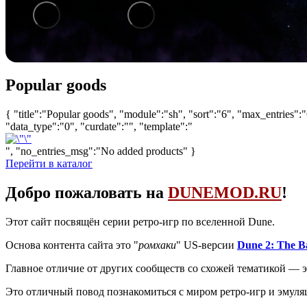
1
/
6
Popular goods
{ "title":"Popular goods", "module":"sh", "sort":"6", "max_entries":"
"data_type":"0", "curdate":"", "template":"
", "no_entries_msg":"No added products" }
Перейти в каталог
Добро пожаловать на
DUNEMOD.RU
!
Этот сайт посвящён серии ретро-игр по вселенной Dune.
Основа контента сайта это "
ромхаки
" US-версии
Dune 2: The Ba
Главное отличие от других сообществ со схожей тематикой — э
Это отличный повод познакомиться с миром ретро-игр и эмуля