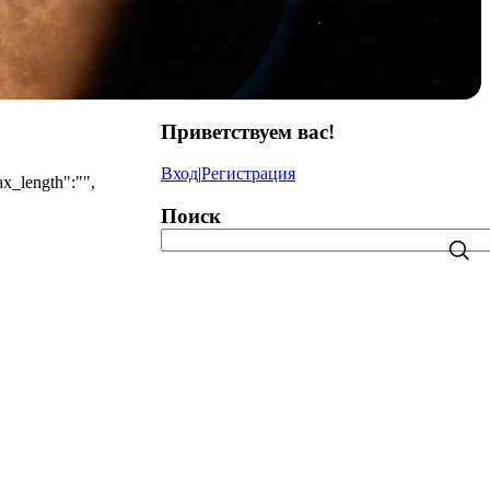
Приветствуем вас
!
Вход
|
Регистрация
ax_length":"",
Поиск