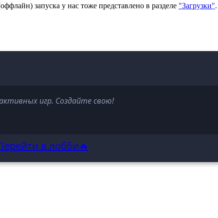
(оффлайн) запуска у нас тоже представлено в разделе
"Загрузки"
активных игр. Создайте свою!
Перейти в лобби🔥