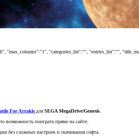
6", "max_columns":"1", "categories_list":"", "entries_list":"", "title_m
ttle For Arrakis
для
SEGA MegaDrive/Genesis
.
то возможность поиграть прямо на сайте.
ции без сложных настроек и скачивания софта.