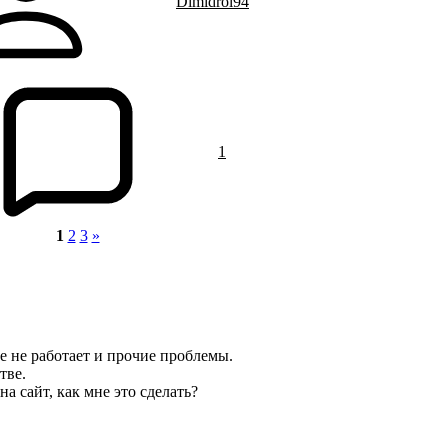
Dimidrol94
1
1
2
3
»
 не работает и прочие проблемы.
тве.
а сайт, как мне это сделать?