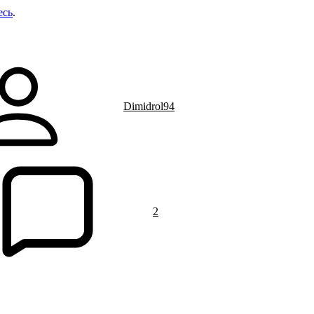
есь
.
Dimidrol94
2