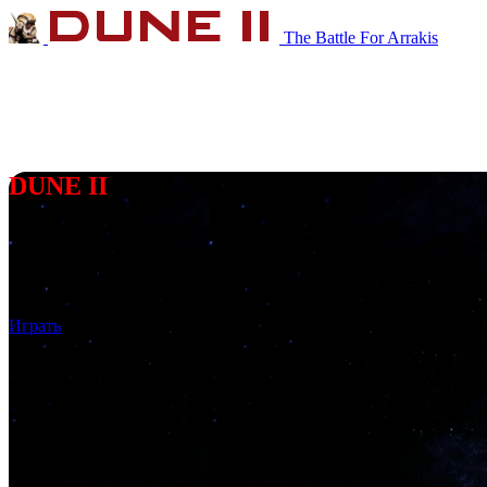
The Battle For Arrakis
DUNE II
Далёкая планета Арракис обладает ценным веществом —
спайсом, сокращающим космические полёты.
Борются за владение планетой три Великих Дома
Ландсраада:
Атрейдесы
,
Ордосы
и
Харконнены
.
Играть